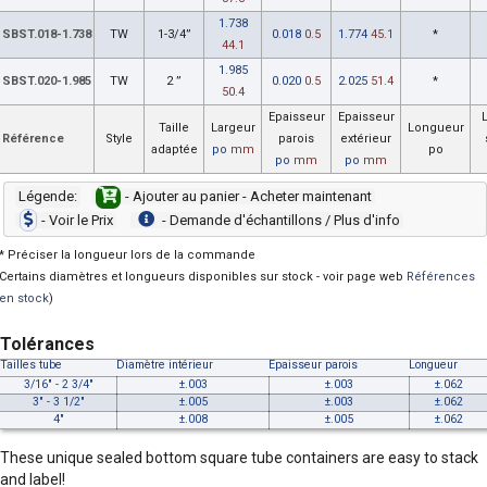
1.738
SBST.018-1.738
TW
1-3/4”
0.018
0.5
1.774
45.1
*
44.1
1.985
SBST.020-1.985
TW
2 ”
0.020
0.5
2.025
51.4
*
50.4
Epaisseur
Epaisseur
Taille
Largeur
Longueur
Référence
Style
parois
extérieur
adaptée
po
mm
po
po
mm
po
mm
Légende:
- Ajouter au panier - Acheter maintenant
- Voir le Prix
- Demande d'échantillons / Plus d'info
* Préciser la longueur lors de la commande
Certains diamètres et longueurs disponibles sur stock - voir page web
Références
en stock
)
Tolérances
Tailles tube
Diamètre intérieur
Epaisseur parois
Longueur
3/16" - 2 3/4"
±.003
±.003
±.062
3" - 3 1/2"
±.005
±.003
±.062
4"
±.008
±.005
±.062
These unique sealed bottom square tube containers are easy to stack
and label!