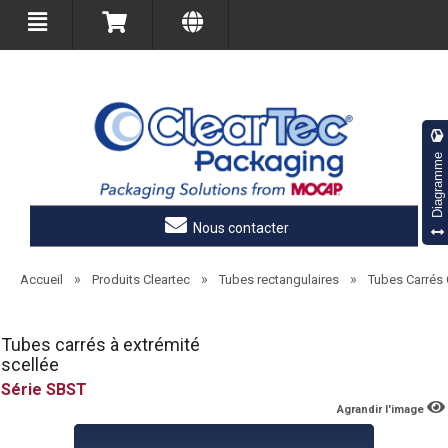
Diagramme
Nous contacter
»
»
»
Accueil
Produits Cleartec
Tubes rectangulaires
Tubes Carrés 
Tubes carrés à extrémité
scellée
SBST
Agrandir l'image